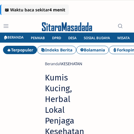
🏠BERANDA
PEMKAB
DPRD
DESA
SOSIAL BUDAYA
WISATA
🔥Terpopuler
📚Indeks Berita
⚽Bolamania
👮Forkopi
Beranda
KESEHATAN
Kumis
Kucing,
Herbal
Lokal
Penjaga
Kesehatan