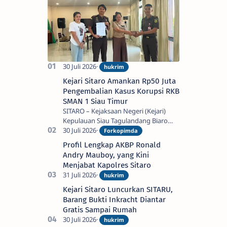
RKB SMAN 1 Siau
Timur
Kejari Sitaro Amankan Rp50 Juta
Pengembalian Kasus Korupsi RKB
SMAN 1 Siau Timur
SITARO – Kejaksaan Negeri (Kejari)
Kepulauan Siau Tagulandang Biaro
(Sitaro) menerima penyerahan uang
titipan pengembalian kerugian
Profil Lengkap AKBP Ronald
keuangan negara s…
Andry Mauboy, yang Kini
Menjabat Kapolres Sitaro
Kejari Sitaro Luncurkan SITARU,
Barang Bukti Inkracht Diantar
Gratis Sampai Rumah