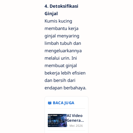
4. Detoksifikasi
Ginjal
Kumis kucing
membantu kerja
ginjal menyaring
limbah tubuh dan
mengeluarkannya
melalui urin. Ini
membuat ginjal
bekerja lebih efisien
dan bersih dari
endapan berbahaya.
📖 BACA JUGA
AI Video
Generatif
2026:
1 Mei 2026
Revolusi