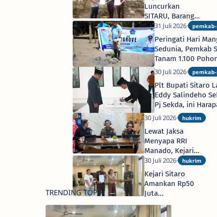
Luncurkan
SITARU, Barang
Bukti Inkracht
Diantar Gratis
Peringati Hari Ma
Sampai Rumah
Sedunia, Pemkab S
Tanam 1.100 Pohon
Siau Barat Selatan
Plt Bupati Sitaro L
Eddy Salindeho Se
Pj Sekda, ini Hara
Lewat Jaksa
Menyapa RRI
Manado, Kejari
Sitaro Edukasi
Masyarakat
Kejari Sitaro
Terkait "Kumpul
Amankan Rp50
Kebo" dalam
TRENDING TOPIK
Juta
KUHP Nasional
Pengembalian
Kasus Korupsi