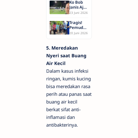
Konten
Ko Bob
Digital,
Janis Ajak
Peluang
Warga
23 Juni 2026
Besar
Siau
atau
Meriahkan
Tragis!
Ancaman
FOPG
Pemuda
Baru?
2026,
20 Tahun
20 Juni 2026
Nonton
Ditemukan
Futsal
Meninggal
Bareng
Diduga
5. Meredakan
Pemuda
Gantung
Nyeri saat Buang
GMIST di
Diri di
Siau
Bebali
Air Kecil
Timur
Siau
Dalam kasus infeksi
Timur
ringan, kumis kucing
bisa meredakan rasa
perih atau panas saat
buang air kecil
berkat sifat anti-
inflamasi dan
antibakterinya.