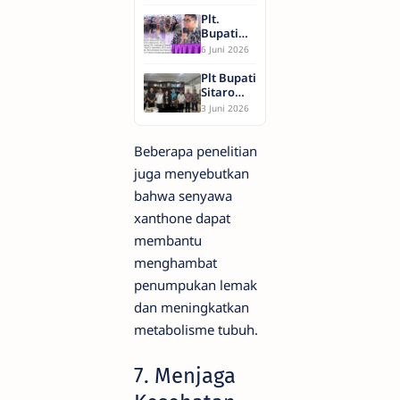
Percepatan
Pelaksanaan
Plt.
Program
Bupati
MBG
Sitaro
6 Juni 2026
Kabupaten
Sampaikan
Kepulauan
Sambutan
Plt Bupati
Sitaro
Duka
Sitaro
pada
Audiensi
3 Juni 2026
Ibadah
dengan
Persemayaman
Kementerian
Almh.
PPN/Bappenas,
Beberapa penelitian
Diets Syul
Bahas
juga menyebutkan
Frine
Penguatan
Sahede
Fasilitas
bahwa senyawa
Kesehatan
xanthone dapat
Daerah
Kepulauan
membantu
menghambat
penumpukan lemak
dan meningkatkan
metabolisme tubuh.
7. Menjaga