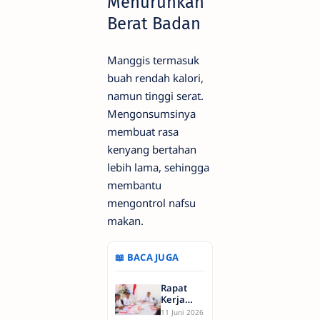
Menurunkan
Berat Badan
Manggis termasuk
buah rendah kalori,
namun tinggi serat.
Mengonsumsinya
membuat rasa
kenyang bertahan
lebih lama, sehingga
membantu
mengontrol nafsu
makan.
📖 BACA JUGA
Rapat
Kerja
Satuan
11 Juni 2026