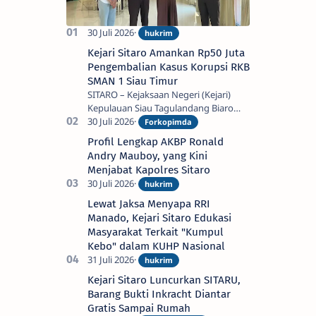
Kejari Sitaro Amankan Rp50 Juta
Pengembalian Kasus Korupsi RKB
SMAN 1 Siau Timur
SITARO – Kejaksaan Negeri (Kejari)
Kepulauan Siau Tagulandang Biaro
(Sitaro) menerima penyerahan uang
titipan pengembalian kerugian
Profil Lengkap AKBP Ronald
keuangan negara s…
Andry Mauboy, yang Kini
Menjabat Kapolres Sitaro
Lewat Jaksa Menyapa RRI
Manado, Kejari Sitaro Edukasi
Masyarakat Terkait "Kumpul
Kebo" dalam KUHP Nasional
Kejari Sitaro Luncurkan SITARU,
Barang Bukti Inkracht Diantar
Gratis Sampai Rumah