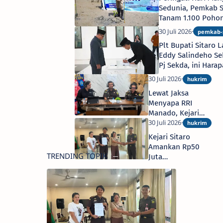
Sampai Rumah
Sedunia, Pemkab S
Tanam 1.100 Pohon
Siau Barat Selatan
Plt Bupati Sitaro L
Eddy Salindeho Se
Pj Sekda, ini Hara
Lewat Jaksa
Menyapa RRI
Manado, Kejari
Sitaro Edukasi
Masyarakat
Kejari Sitaro
Terkait "Kumpul
Amankan Rp50
Kebo" dalam
TRENDING TOPIK
Juta
KUHP Nasional
Pengembalian
Kasus Korupsi
RKB SMAN 1 Siau
Timur