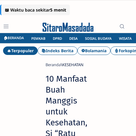
🏠BERANDA
PEMKAB
DPRD
DESA
SOSIAL BUDAYA
WISATA
🔥Terpopuler
📚Indeks Berita
⚽Bolamania
👮Forkopi
Beranda
KESEHATAN
10 Manfaat
Buah
Manggis
untuk
Kesehatan,
Si “Ratu