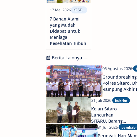
7 Bahan Alami
yang Mudah
Didapat untuk
Menjaga
Kesehatan Tubuh
📰 Berita Lainnya
Groundbreaking
Polres Sitaro, D
Rampung Akhir
2026
Kejari Sitaro
Luncurkan
SITARU, Barang
Bukti Inkracht
Diantar Gratis
Peringati Hari Ma