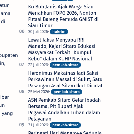
atur
Ko Bob Janis Ajak Warga Siau
Meriahkan FOPG 2026, Nonton
gama
Futsal Bareng Pemuda GMIST di
 di
Siau Timur
Lewat Jaksa Menyapa RRI
Manado, Kejari Sitaro Edukasi
Masyarakat Terkait "Kumpul
abupaten
Kebo" dalam KUHP Nasional
in,
Heronimus Makainas Jadi Saksi
Perkawinan Massal di Sulut, Satu
Pasangan Asal Sitaro Ikut Dicatat
ibar
ASN Pemkab Sitaro Gelar Ibadah
un
Bersama, Plt Bupati Ajak
Pegawai Andalkan Tuhan dalam
n yang
Pelayanan
Peringati Hari Mangrove Sedunia,