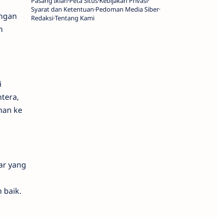
Pasang Iklan
Peta Situs
Kebijakan Privasi
Syarat dan Ketentuan
Pedoman Media Siber
engan
Redaksi
Tentang Kami
n
i
tera,
nan ke
ar yang
 baik.