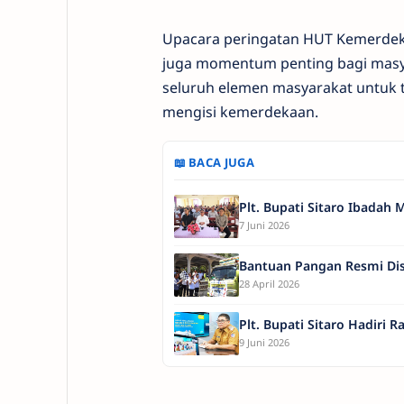
Upacara peringatan HUT Kemerdeka
juga momentum penting bagi masya
seluruh elemen masyarakat untuk
mengisi kemerdekaan.
📖 BACA JUGA
Plt. Bupati Sitaro Ibada
7 Juni 2026
Bantuan Pangan Resmi Disa
28 April 2026
Plt. Bupati Sitaro Hadiri
9 Juni 2026