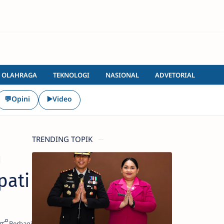
OLAHRAGA
TEKNOLOGI
NASIONAL
ADVETORIAL
💬Opini
▶️Video
TRENDING TOPIK
n
pati