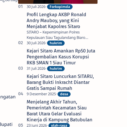
Profil Lengkap AKBP Ronald
Andry Mauboy, yang Kini
Menjabat Kapolres Sitaro
SITARO – Kepemimpinan Polres
Kepulauan Siau Tagulandang Biaro
(Sitaro) kini berada di tangan AKBP
Ronald Andry Mauboy, S.E., S.I.K., M.I.K.,
Kejari Sitaro Amankan Rp50 Juta
seorang…
Pengembalian Kasus Korupsi
RKB SMAN 1 Siau Timur
Kejari Sitaro Luncurkan SITARU,
Barang Bukti Inkracht Diantar
Gratis Sampai Rumah
ingatan
Menjelang Akhir Tahun,
Pemerintah Kecamatan Siau
Barat Utara Gelar Evaluasi
Kinerja di Kampung Batubulan
Bupati