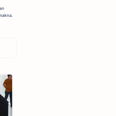
an
makna.