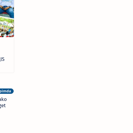
JS
ako
get