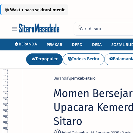
🏠BERANDA
PEMKAB
DPRD
DESA
SOSIAL BU
🔥Terpopuler
📚Indeks Berita
⚽Bolamani
Beranda
pemkab-sitaro
Momen Bersejara
Upacara Kemerd
Sitaro
2