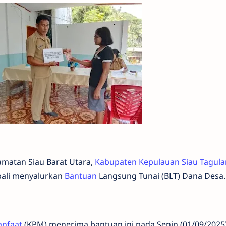
matan Siau Barat Utara,
Kabupaten Kepulauan Siau Tagul
mbali menyalurkan
Bantuan
Langsung Tunai (BLT) Dana Desa.
nfaat
(KPM) menerima bantuan ini pada Senin (01/09/2025) 