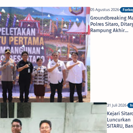
Groundbreaking M
Polres Sitaro, Ditar
Rampung Akhir
Desember 2026
Kejari Sitar
Luncurkan
SITARU, Ba
Bukti Inkra