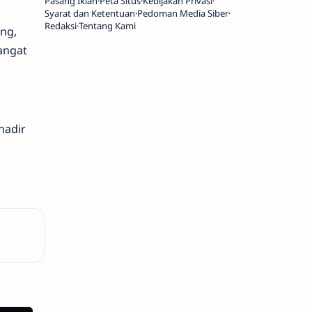
Pasang Iklan
Peta Situs
Kebijakan Privasi
Syarat dan Ketentuan
Pedoman Media Siber
Redaksi
Tentang Kami
ng,
angat
hadir