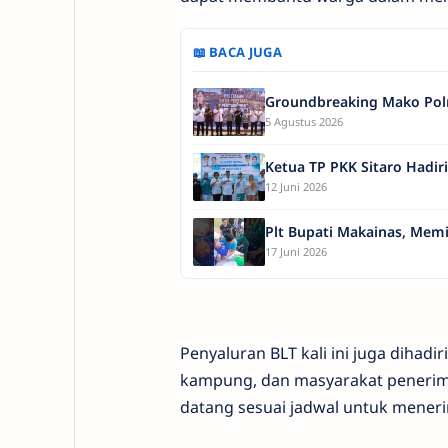
📖 BACA JUGA
Groundbreaking Mako Polr
5 Agustus 2026
Ketua TP PKK Sitaro Hadir
12 Juni 2026
Plt Bupati Makainas, Memi
17 Juni 2026
Penyaluran BLT kali ini juga dihad
kampung, dan masyarakat penerima 
datang sesuai jadwal untuk meneri