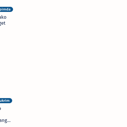
ako
get
o
rang
cht