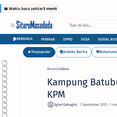
🏠BERANDA
PEMKAB
DPRD
DESA
SOSIAL BU
🔥Terpopuler
📚Indeks Berita
⚽Bolamani
Beranda
desa
Kampung Batubu
KPM
1