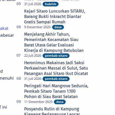
Kejari Sitaro Luncurkan SITARU,
Barang Bukti Inkracht Diantar
Gratis Sampai Rumah
akat
Menjelang Akhir Tahun,
sebesar
Pemerintah Kecamatan Siau
Barat Utara Gelar Evaluasi
Kinerja di Kampung Batubulan
Heronimus Makainas Jadi Saksi
Perkawinan Massal di Sulut, Satu
ud
Pasangan Asal Sitaro Ikut Dicatat
emenuhi
Peringati Hari Mangrove Sedunia,
Pemkab Sitaro Tanam 1.100
Pohon di Siau Barat Selatan
 ini
Posyandu Rutin di Kampung
.
Kiawang Berlangsung Lancar,