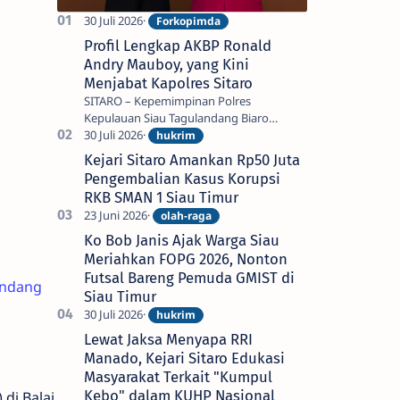
Profil Lengkap AKBP Ronald
Andry Mauboy, yang Kini
Menjabat Kapolres Sitaro
SITARO – Kepemimpinan Polres
Kepulauan Siau Tagulandang Biaro
(Sitaro) kini berada di tangan AKBP
Ronald Andry Mauboy, S.E., S.I.K., M.I.K.,
Kejari Sitaro Amankan Rp50 Juta
seorang…
Pengembalian Kasus Korupsi
RKB SMAN 1 Siau Timur
Ko Bob Janis Ajak Warga Siau
Meriahkan FOPG 2026, Nonton
Futsal Bareng Pemuda GMIST di
andang
Siau Timur
Lewat Jaksa Menyapa RRI
Manado, Kejari Sitaro Edukasi
Masyarakat Terkait "Kumpul
Kebo" dalam KUHP Nasional
di Balai