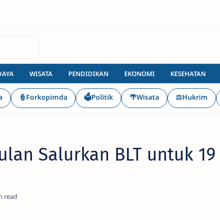
DAYA
WISATA
PENDIDIKAN
EKONOMI
KESEHATAN
a
👮Forkopimda
🗳️Politik
🌴Wisata
⚖️Hukrim
lan Salurkan BLT untuk 19