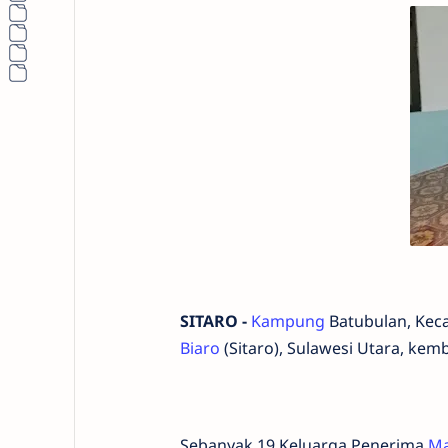
SITARO -
Kampung
Batubulan, Keca
Biaro
(Sitaro), Sulawesi Utara, ke
Sebanyak 19 Keluarga Penerima
Ma