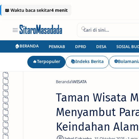
🏠BERANDA
PEMKAB
DPRD
DESA
SOSIAL BU
🔥Terpopuler
📚Indeks Berita
⚽Bolamani
Beranda
WISATA
Taman Wisata M
Menyambut Para
Keindahan Alam
1