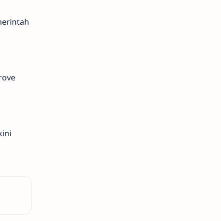
merintah
rove
ini