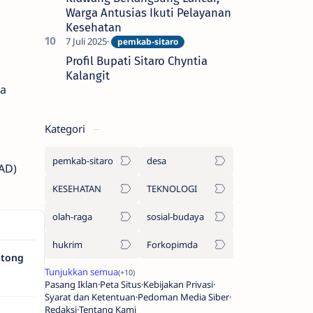
Warga Antusias Ikuti Pelayanan
Kesehatan
Profil Bupati Sitaro Chyntia
Kalangit
sa
Kategori
pemkab-sitaro
desa
AD)
KESEHATAN
TEKNOLOGI
olah-raga
sosial-budaya
hukrim
Forkopimda
ntong
Pasang Iklan
Peta Situs
Kebijakan Privasi
Syarat dan Ketentuan
Pedoman Media Siber
Redaksi
Tentang Kami