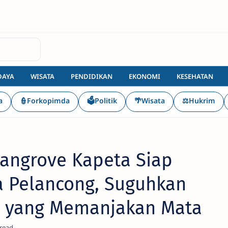
DAYA
WISATA
PENDIDIKAN
EKONOMI
KESEHATAN
a
👮Forkopimda
🗳️Politik
🌴Wisata
⚖️Hukrim
angrove Kapeta Siap
 Pelancong, Suguhkan
 yang Memanjakan Mata