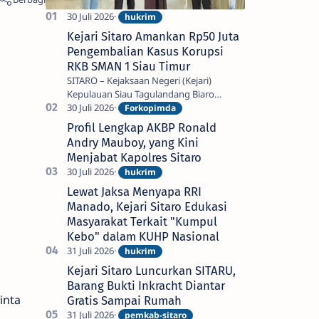
Kejari Sitaro Amankan Rp50 Juta
Pengembalian Kasus Korupsi
RKB SMAN 1 Siau Timur
SITARO – Kejaksaan Negeri (Kejari)
Kepulauan Siau Tagulandang Biaro
(Sitaro) menerima penyerahan uang
titipan pengembalian kerugian keuangan
Profil Lengkap AKBP Ronald
negara s…
Andry Mauboy, yang Kini
Menjabat Kapolres Sitaro
Lewat Jaksa Menyapa RRI
Manado, Kejari Sitaro Edukasi
Masyarakat Terkait "Kumpul
Kebo" dalam KUHP Nasional
Kejari Sitaro Luncurkan SITARU,
Barang Bukti Inkracht Diantar
inta
Gratis Sampai Rumah