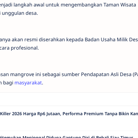
menjadi langkah awal untuk mengembangkan Taman Wisata
i unggulan desa.
nanya akan resmi diserahkan kepada Badan Usaha Milik De
ara profesional.
san mangrove ini sebagai sumber Pendapatan Asli Desa (P
n bagi
masyarakat
.
Killer 2026 Harga Rp6 Jutaan, Performa Premium Tanpa Bikin Ka
itemukan Meninggal Diduga Gantung Diri di Bebali Siau Timur