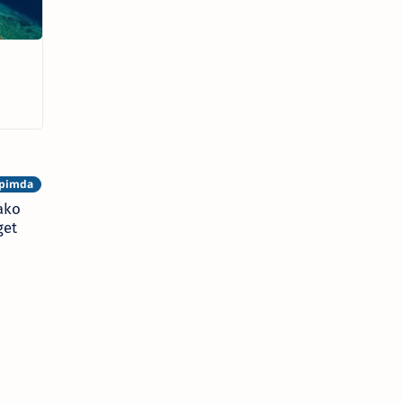
ako
get