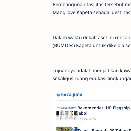
Pembangunan fasilitas tersebut 
Mangrove Kapeta sebagai destinas
Dalam waktu dekat, aset ini renca
(BUMDes) Kapeta untuk dikelola sec
Tujuannya adalah menjadikan kawa
sekaligus ruang edukasi lingkunga
📖 BACA JUGA
Rekomendasi HP Flagship 
Jebol
27 Juni 2026
Tragis! Pemuda 20 Tahun D