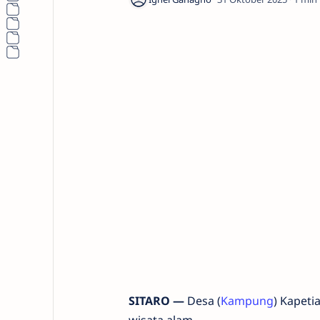
SITARO —
Desa (
Kampung
) Kapet