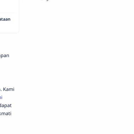
ataan
apan
. Kami
i
dapat
kmati