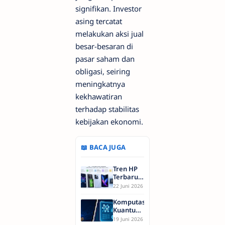
signifikan. Investor
asing tercatat
melakukan aksi jual
besar-besaran di
pasar saham dan
obligasi, seiring
meningkatnya
kekhawatiran
terhadap stabilitas
kebijakan ekonomi.
📖 BACA JUGA
Tren HP
Terbaru
2026 AI
22 Juni 2026
Phone,
Baterai
Komputasi
Raksasa,
Kuantum
dan
dan AI
19 Juni 2026
Kamera