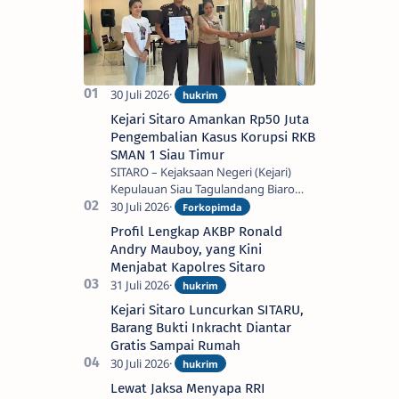
Timur
Kejari Sitaro Amankan Rp50 Juta
Pengembalian Kasus Korupsi RKB
SMAN 1 Siau Timur
SITARO – Kejaksaan Negeri (Kejari)
Kepulauan Siau Tagulandang Biaro
(Sitaro) menerima penyerahan uang
titipan pengembalian kerugian
Profil Lengkap AKBP Ronald
keuangan negara s…
Andry Mauboy, yang Kini
Menjabat Kapolres Sitaro
Kejari Sitaro Luncurkan SITARU,
Barang Bukti Inkracht Diantar
Gratis Sampai Rumah
Lewat Jaksa Menyapa RRI