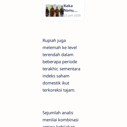
Jadi
Profesional
Sorotan
Kaka
Jadi
Teknologi
Nanu,
Andalan
2026, Siap
Audiensi
22 Juni 2026
Ubah
Dengan
Masa
Kemendagri
Depan
Bahas
Industri
Produk
Global
Hukum
Rupiah juga
Daerah
melemah ke level
terendah dalam
beberapa periode
terakhir, sementara
indeks saham
domestik ikut
terkoreksi tajam.
Sejumlah analis
menilai kombinasi
antara kebijakan