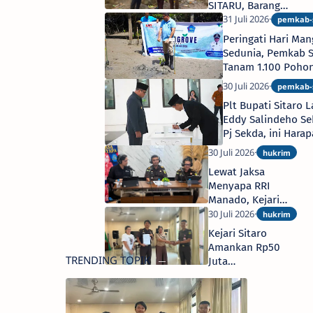
SITARU, Barang
Bukti Inkracht
Diantar Gratis
Peringati Hari Ma
Sampai Rumah
Sedunia, Pemkab S
Tanam 1.100 Pohon
Siau Barat Selatan
Plt Bupati Sitaro L
Eddy Salindeho Se
Pj Sekda, ini Hara
Lewat Jaksa
Menyapa RRI
Manado, Kejari
Sitaro Edukasi
Masyarakat
Kejari Sitaro
Terkait "Kumpul
Amankan Rp50
Kebo" dalam
TRENDING TOPIK
Juta
KUHP Nasional
Pengembalian
Kasus Korupsi
RKB SMAN 1 Siau