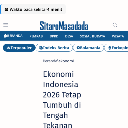
🏠BERANDA
PEMKAB
DPRD
DESA
SOSIAL BUDAYA
WISATA
🔥Terpopuler
📚Indeks Berita
⚽Bolamania
👮Forkopi
Beranda
ekonomi
Ekonomi
Indonesia
2026 Tetap
Tumbuh di
Tengah
Tekanan