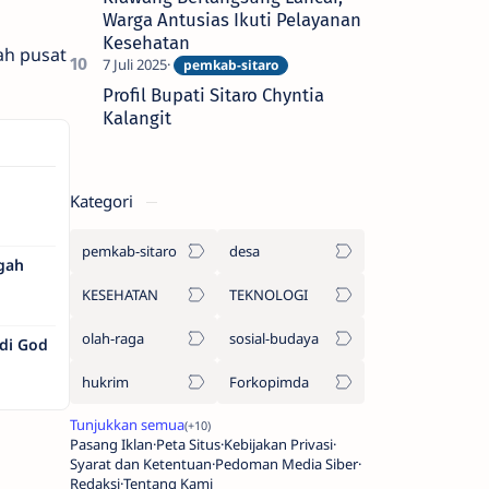
Warga Antusias Ikuti Pelayanan
Kesehatan
ah pusat
Profil Bupati Sitaro Chyntia
Kalangit
Kategori
pemkab-sitaro
desa
ngah
KESEHATAN
TEKNOLOGI
olah-raga
sosial-budaya
di God
hukrim
Forkopimda
Pasang Iklan
Peta Situs
Kebijakan Privasi
Syarat dan Ketentuan
Pedoman Media Siber
Redaksi
Tentang Kami