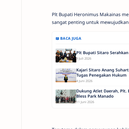
Plt Bupati Heronimus Makainas me
sangat penting untuk mewujudkan t
📖 BACA JUGA
Plt Bupati Sitaro Serahka
9 Juli 2026
Kajari Sitaro Anang Suhar
Tugas Penegakan Hukum
4 Juni 2026
Dukung Atlet Daerah, Plt.
Bless Park Manado
11 Juni 2026