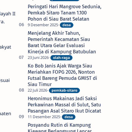
Peringati Hari Mangrove Sedunia,
Pemkab Sitaro Tanam 1.100
ayah II
Pohon di Siau Barat Selatan
a.
Menjelang Akhir Tahun,
Pemerintah Kecamatan Siau
Barat Utara Gelar Evaluasi
akyat
Kinerja di Kampung Batubulan
Ko Bob Janis Ajak Warga Siau
Meriahkan FOPG 2026, Nonton
Futsal Bareng Pemuda GMIST di
suai
Siau Timur
Heronimus Makainas Jadi Saksi
Perkawinan Massal di Sulut, Satu
Pasangan Asal Sitaro Ikut Dicatat
paten
Posyandu Rutin di Kampung
Kiawang Berlangsung Lancar,