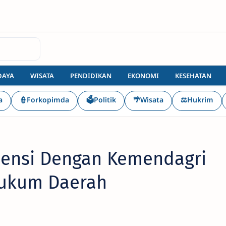
DAYA
WISATA
PENDIDIKAN
EKONOMI
KESEHATAN
a
👮Forkopimda
🗳️Politik
🌴Wisata
⚖️Hukrim
iensi Dengan Kemendagri
Hukum Daerah