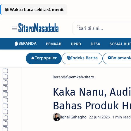
🏠BERANDA
PEMKAB
DPRD
DESA
SOSIAL BU
🔥Terpopuler
📚Indeks Berita
⚽Bolamani
Beranda
pemkab-sitaro
Kaka Nanu, Aud
Bahas Produk 
1