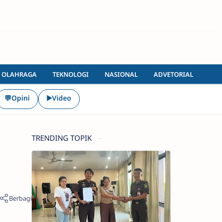
OLAHRAGA
TEKNOLOGI
NASIONAL
ADVETORIAL
💬Opini
▶️Video
TRENDING TOPIK