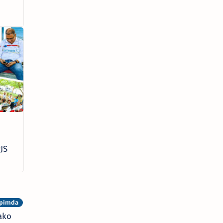
JS
ako